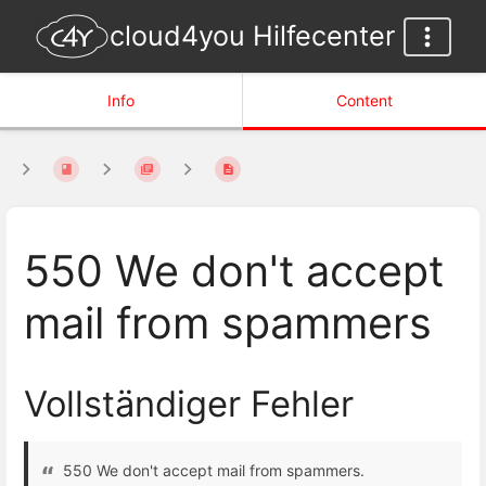
cloud4you Hilfecenter
Info
Content
550 We don't accept
mail from spammers
Vollständiger Fehler
550 We don't accept mail from spammers.