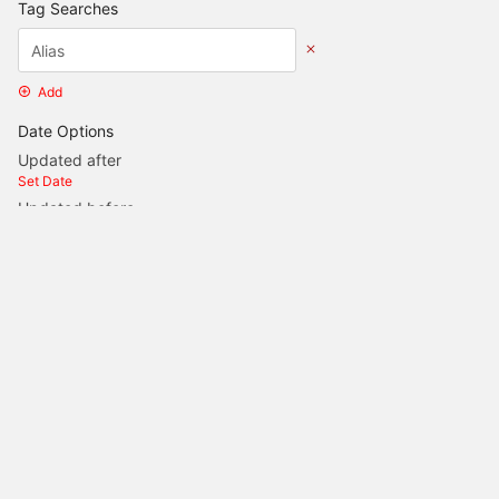
Tag Searches
Add
Date Options
Updated after
Set Date
Updated before
Set Date
Created after
Set Date
Created before
Set Date
Update Search
Eine Seite der cloud4you
Impressum
Datenschutz
Login
(intern)